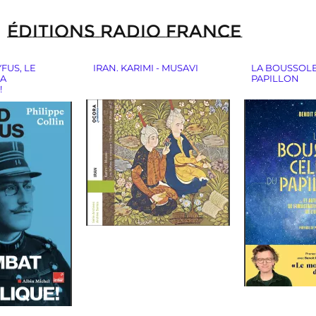
ÉDITIONS RADIO FRANCE
FUS, LE
IRAN. KARIMI - MUSAVI
LA BOUSSOLE
LA
PAPILLON
!