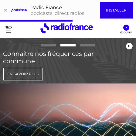
Radio France
×
INSTALLER
podcasts, direct radios
Accès direct :
Menu principal
Contenu
Connaître nos fréquences par
commune
EN SAVOIR PLUS