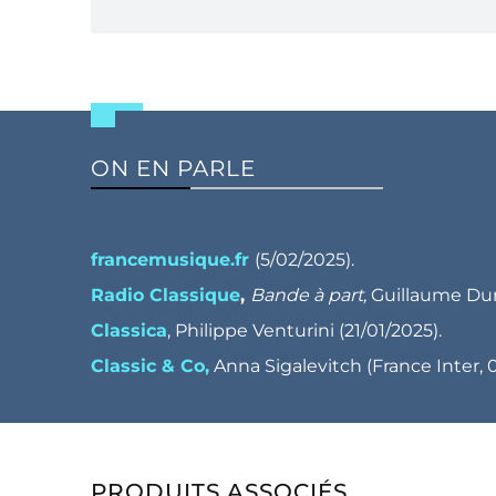
ON EN PARLE
francemusique.fr
(5/02/2025).
Radio Classique
,
Bande à part,
Guillaume Dur
Classica
, Philippe Venturini (21/01/2025).
Classic & Co,
Anna Sigalevitch (France Inter, 
PRODUITS ASSOCIÉS