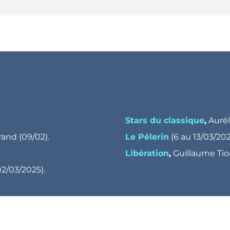
Stars du classique
,
Aurél
and (09/02).
Le Pélerin
(6 au 13/03/202
Libération
,
Guillaume Tio
02/03/2025).