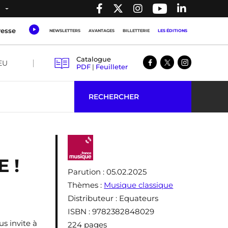
resse
NEWSLETTERS
AVANTAGES
BILLETTERIE
LES ÉDITIONS
Catalogue
EU
PDF
|
Feuilleter
RECHERCHER
 !
Parution
: 05.02.2025
Thèmes
:
Musique classique
Distributeur
: Equateurs
ISBN
: 9782382848029
us invite à
224 pages