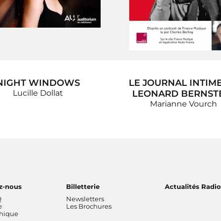
NIGHT WINDOWS
LE JOURNAL INTIM
Lucille Dollat
LEONARD BERNST
Marianne Vourch
z-nous
Billetterie
Actualités Radi
Q
Newsletters
e
Les Brochures
thique