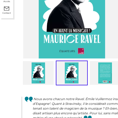
Accès
Contact
Nous avons chacun notre Ravel. Émile Vuillermoz insis
d’Espagne". Quant à Stravinsky, il le considérait comme
tenait son talent de magicien de la musique ? Eh bien, 
disait artisan plus encore qu’artiste. Pour lui, sans maî
métier d’une absolue nécessité.