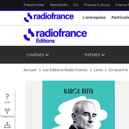
Menu-header
France Inter
franceinfo
ICI
France Culture
France
Accès direct :
Menu principal
Menu principal
Contenu
L'entreprise
Particuli
CHAÎNES
THÈMES
Accueil
Les Editions Radio France
Livre
En avant la
Aide
Fréquences