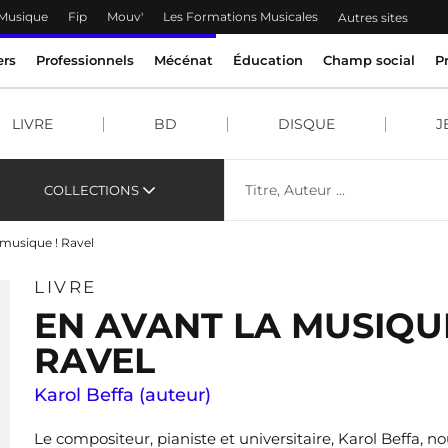
 Musique
Fip
Mouv'
Les Formations Musicales
Autres sites
ers
Professionnels
Mécénat
Éducation
Champ social
P
LIVRE
BD
DISQUE
J
COLLECTIONS
 musique ! Ravel
LIVRE
EN AVANT LA MUSIQUE
RAVEL
Karol Beffa (auteur)
Le compositeur, pianiste et universitaire, Karol Beffa, no