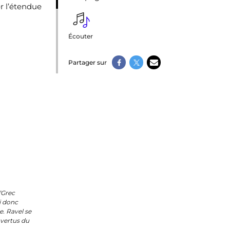
r l’étendue
Écouter
Partager sur
"Grec
i donc
e. Ravel se
s vertus du