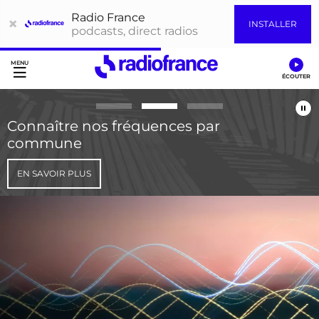
Radio France
×
INSTALLER
podcasts, direct radios
Accès direct :
Menu principal
Contenu
Connaître nos fréquences par
commune
EN SAVOIR PLUS