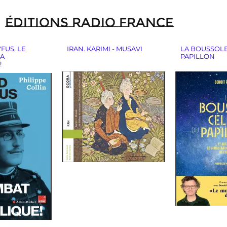
ÉDITIONS RADIO FRANCE
FUS, LE
IRAN. KARIMI - MUSAVI
LA BOUSSOLE
LA
PAPILLON
!