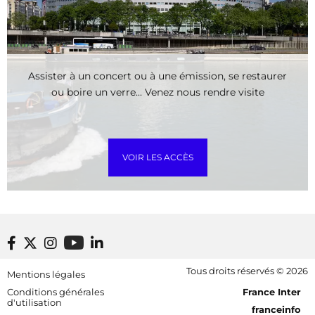
Assister à un concert ou à une émission, se restaurer
ou boire un verre... Venez nous rendre visite
VOIR LES ACCÈS
Footer bottom
Tous droits réservés © 2026
Mentions légales
[RDF] Pied de page - Mobile
Conditions générales
France Inter
d'utilisation
franceinfo