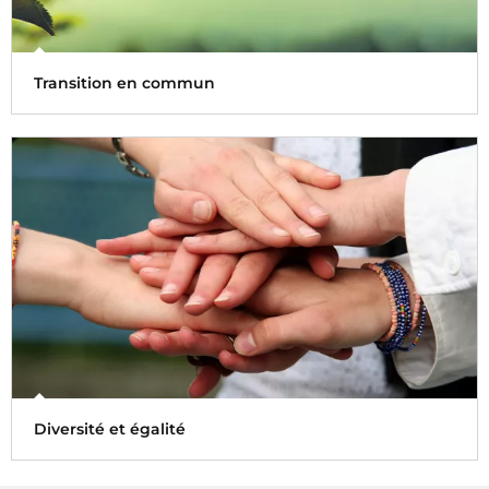
Transition en commun
Dans le cadre de sa démarche « Transition en commun »,
en faveur d’une publicité plus verte, Radio France a lancé
au printemps 2022, un 2ème appel à candidatures
permettant de mettre ses espaces publicitaires à
disposition d'acteurs agissant activement en faveur de la
transition écologique.
Parmi 35 candidatures, 8 projets en faveur de la
biodiversité et pour une consommation responsable ont
été sélectionnés.
Diversité et égalité