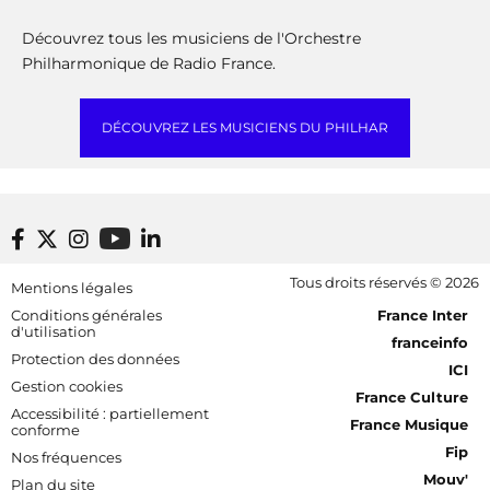
Découvrez tous les musiciens de l'Orchestre
Philharmonique de Radio France.
DÉCOUVREZ LES MUSICIENS DU PHILHAR
Footer bottom
Tous droits réservés © 2026
Mentions légales
[RDF] Pied de page - Mobile
Conditions générales
France Inter
d'utilisation
franceinfo
Protection des données
ICI
Gestion cookies
France Culture
Accessibilité : partiellement
France Musique
conforme
Fip
Nos fréquences
Mouv'
Plan du site