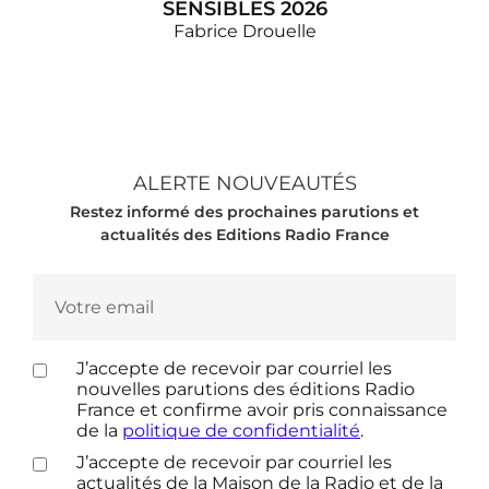
SENSIBLES 2026
Fabrice Drouelle
La 3e édition du cahier de vacances d'Affaires
sensibles, l'émission phare de Fabrice Drouelle sur
France Inter ! Fans d'Affaires sensibles, voici votre
rendez-vous incontournable de l'été : le cahier de
ALERTE NOUVEAUTÉS
vacances est de retour pour sa troisième…
Restez informé des prochaines parutions et
actualités des Editions Radio France
J’accepte de recevoir par courriel les
nouvelles parutions des éditions Radio
France et confirme avoir pris connaissance
de la
politique de confidentialité
.
J’accepte de recevoir par courriel les
actualités de la Maison de la Radio et de la