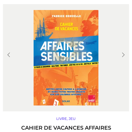
la source la plus authentique du radif (répertoire
classique), pour une expression intime loin de tout
artifice, en accord parfait avec la flûte ney de
Mohammad Musavi – simple roseau au souffle
immense…
DÉCOUVRIR
LIVRE
,
JEU
CAHIER DE VACANCES AFFAIRES