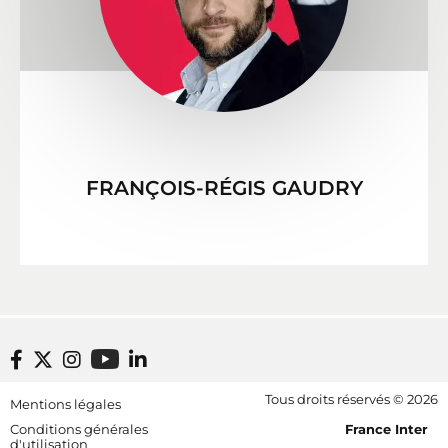
FRANÇOIS-RÉGIS GAUDRY
Footer bottom
Tous droits réservés © 2026
Mentions légales
[RDF] Pied de page - Mobile
Conditions générales
France Inter
d'utilisation