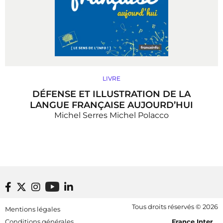
LIVRE
DÉFENSE ET ILLUSTRATION DE LA
LANGUE FRANÇAISE AUJOURD’HUI
Michel Serres
Michel Polacco
P
››
»
2
3
4
5
›
»
1
a
g
i
n
a
t
i
Footer bottom
Tous droits réservés © 2026
Mentions légales
o
[RDF] Pied de page - Mobile
n
Conditions générales
France Inter