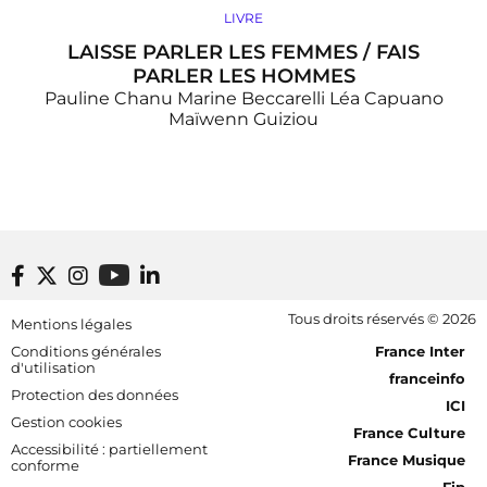
LIVRE
LAISSE PARLER LES FEMMES / FAIS
PARLER LES HOMMES
Pauline Chanu
Marine Beccarelli
Léa Capuano
Maïwenn Guiziou
P
››
»
2
3
4
5
6
7
8
›
»
1
a
g
i
n
a
t
i
Footer bottom
Tous droits réservés © 2026
Mentions légales
o
[RDF] Pied de page - Mobile
n
Conditions générales
France Inter
d'utilisation
franceinfo
Protection des données
ICI
Gestion cookies
France Culture
Accessibilité : partiellement
France Musique
conforme