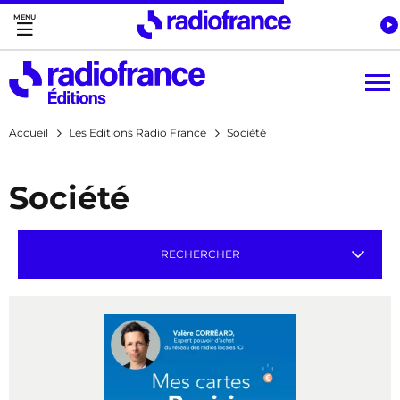
Accès direct :
Menu principal
Contenu
Accueil
Les Editions Radio France
Société
Société
RECHERCHER