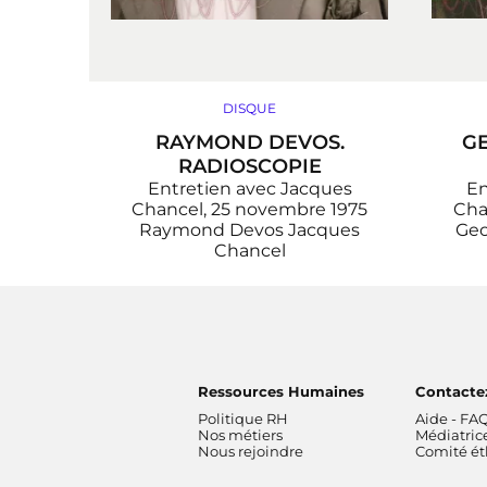
DISQUE
RAYMOND DEVOS.
G
RADIOSCOPIE
Entretien avec Jacques
En
Chancel, 25 novembre 1975
Cha
Raymond Devos
Jacques
Geo
Chancel
Ressources Humaines
Contacte
Politique RH
Aide - FA
Nos métiers
Médiatric
Nous rejoindre
Comité é