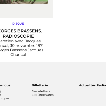
DISQUE
EORGES BRASSENS.
RADIOSCOPIE
tretien avec, Jacques
ncel, 30 novembre 1971
rges Brassens
Jacques
Chancel
z-nous
Billetterie
Actualités Radi
Q
Newsletters
e
Les Brochures
thique