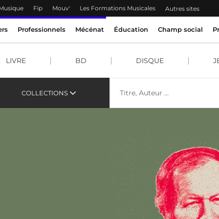
 Musique
Fip
Mouv'
Les Formations Musicales
Autres sites
ers
Professionnels
Mécénat
Éducation
Champ social
P
LIVRE
BD
DISQUE
J
COLLECTIONS