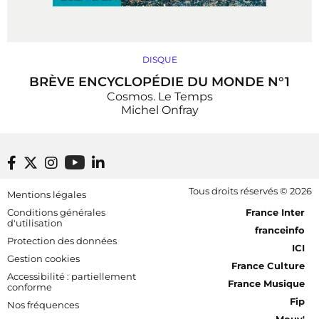
DISQUE
BRÈVE ENCYCLOPÉDIE DU MONDE N°1
Cosmos. Le Temps
Michel Onfray
Footer bottom
Tous droits réservés © 2026
Mentions légales
[RDF] Pied de page - Mobile
Conditions générales
France Inter
d'utilisation
franceinfo
Protection des données
ICI
Gestion cookies
France Culture
Accessibilité : partiellement
France Musique
conforme
Fip
Nos fréquences