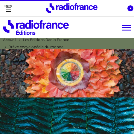
Accès direct :
Menu principal
Contenu
Accueil
Les Editions Radio France
Brève encyclopédie du monde