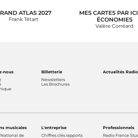
RAND ATLAS 2027
MES CARTES PAR ICI
Frank Tétart
ÉCONOMIES
Valère Corréard
z-nous
Billetterie
Actualités Radi
Q
Newsletters
e
Les Brochures
thique
ns musicales
L'entreprise
Professionnels
 National de
Chiffres clés rapports
Radio France Stu