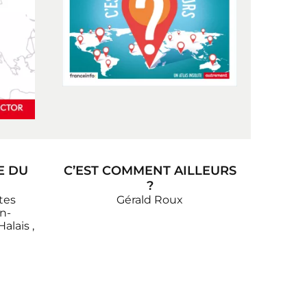
E DU
C’EST COMMENT AILLEURS
?
tes
Gérald Roux
n-
Halais
,