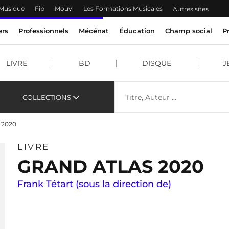
 Musique
Fip
Mouv'
Les Formations Musicales
Autres sites
ers
Professionnels
Mécénat
Éducation
Champ social
P
LIVRE
BD
DISQUE
J
COLLECTIONS
s 2020
LIVRE
GRAND ATLAS 2020
Frank Tétart (sous la direction de)