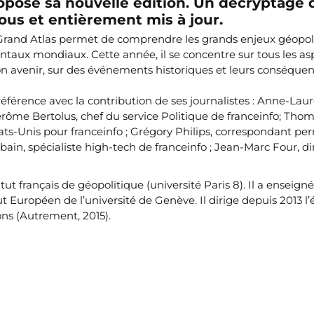
ropose sa nouvelle édition. Un décryptage 
tous et entièrement mis à jour.
ce Grand Atlas permet de comprendre les grands enjeux géopol
taux mondiaux. Cette année, il se concentre sur tous les as
son avenir, sur des événements historiques et leurs conséque
éférence avec la contribution de ses journalistes : Anne-Laur
érôme Bertolus, chef du service Politique de franceinfo; Tho
 Etats-Unis pour franceinfo ; Grégory Philips, correspondant p
n, spécialiste high-tech de franceinfo ; Jean-Marc Four, di
tut français de géopolitique (université Paris 8). Il a enseigné
itut Européen de l’université de Genève. Il dirige depuis 2013 l’
ions (Autrement, 2015).