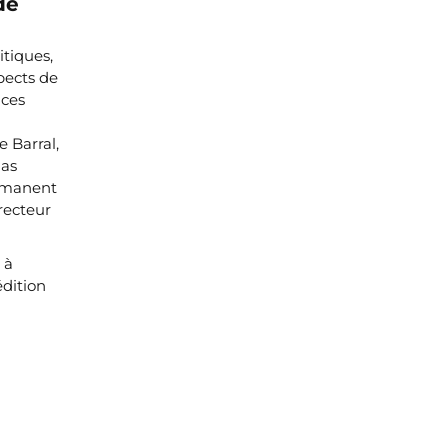
de
itiques,
pects de
nces
e Barral,
mas
ermanent
recteur
 à
édition