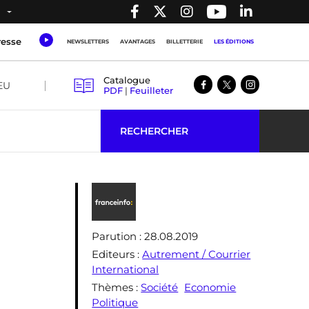
resse
NEWSLETTERS
AVANTAGES
BILLETTERIE
LES ÉDITIONS
Catalogue
EU
PDF
|
Feuilleter
RECHERCHER
Parution
: 28.08.2019
Editeurs
:
Autrement / Courrier
International
Thèmes
:
Société
Economie
Politique