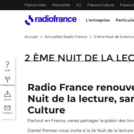
Menu-header
France Inter
franceinfo
ICI
France Culture
France
Accès direct :
Menu principal
Contenu
Menu principal
L'entreprise
Particuli
Accueil
Actualités Radio France
2 ème Nuit de la lectu
2 ème Nuit de la le
Aide
Radio France renouve
Fréquences
Nuit de la lecture, sa
Accès
Culture
Contact
Partout en France, venez partager le plaisir des liv
Daniel Pennac vous invite à la 2e Nuit de la lecture