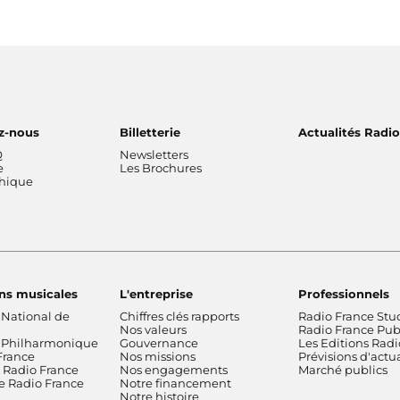
z-nous
Billetterie
Actualités Radi
Q
Newsletters
e
Les Brochures
thique
ns musicales
L'entreprise
Professionnels
 National de
Chiffres clés rapports
Radio France Stu
Nos valeurs
Radio France Publ
 Philharmonique
Gouvernance
Les Editions Radi
France
Nos missions
Prévisions d'actua
Radio France
Nos engagements
Marché publics
de Radio France
Notre financement
Notre histoire