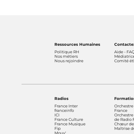
Ressources Humaines
Contacte
Politique RH
Aide - FA
Nos métiers
Médiatric
Nous rejoindre
Comité é
Radios
Formatio
France Inter
Orchestre
franceinfo
France
ICI
Orchestre
France Culture
de Radio 
France Musique
Chœur de 
Fip
Maîtrise 
Mouv'