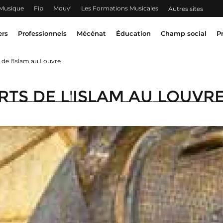
 Musique
Fip
Mouv'
Les Formations Musicales
Autres sites
ers
Professionnels
Mécénat
Éducation
Champ social
P
de l'Islam au Louvre
ts de l'Islam au Louvr