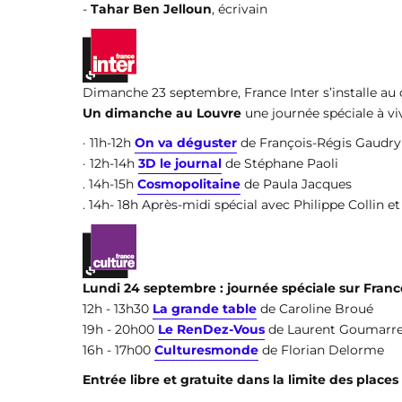
-
Tahar Ben Jelloun
, écrivain
Dimanche 23 septembre, France Inter s’installe au
Un dimanche au Louvre
une journée spéciale à vi
· 11h-12h
On va déguster
de François-Régis Gaudry
· 12h-14h
3D le journal
de Stéphane Paoli
. 14h-15h
Cosmopolitaine
de Paula Jacques
. 14h- 18h Après-midi spécial avec Philippe Collin e
Lundi 24 septembre : journée spéciale sur Franc
12h - 13h30
La grande table
de Caroline Broué
19h - 20h00
Le RenDez-Vous
de Laurent Goumarr
16h - 17h00
Culturesmonde
de Florian Delorme
Entrée libre et gratuite dans la limite des place