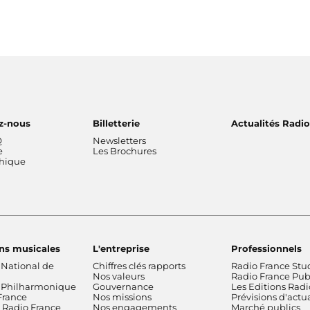
z-nous
Billetterie
Actualités Radi
Q
Newsletters
e
Les Brochures
thique
ns musicales
L'entreprise
Professionnels
 National de
Chiffres clés rapports
Radio France Stu
Nos valeurs
Radio France Publ
 Philharmonique
Gouvernance
Les Editions Radi
France
Nos missions
Prévisions d'actua
Radio France
Nos engagements
Marché publics