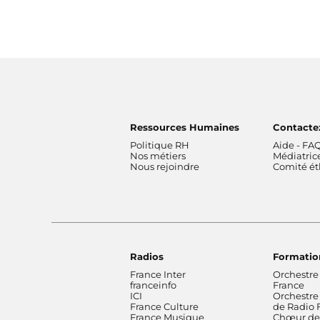
Ressources Humaines
Contacte
Politique RH
Aide - FA
Nos métiers
Médiatric
Nous rejoindre
Comité é
Radios
Formatio
France Inter
Orchestre
franceinfo
France
ICI
Orchestre
France Culture
de Radio 
France Musique
Chœur de 