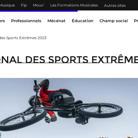
 Musique
Fip
Mouv'
Les Formations Musicales
Autres sites
ers
Professionnels
Mécénat
Éducation
Champ social
P
 des Sports Extrêmes 2023
onal des Sports Extrême