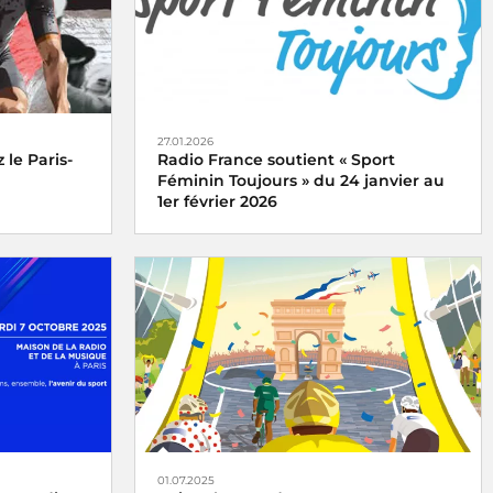
27.01.2026
 le Paris-
Radio France soutient « Sport
Féminin Toujours » du 24 janvier au
1er février 2026
Paris-
n direct le
« Sport Féminin Toujours » du samedi 24
janvier au dimanche 1er février 2026, une
opération organisée par l'ARCOM
01.07.2025