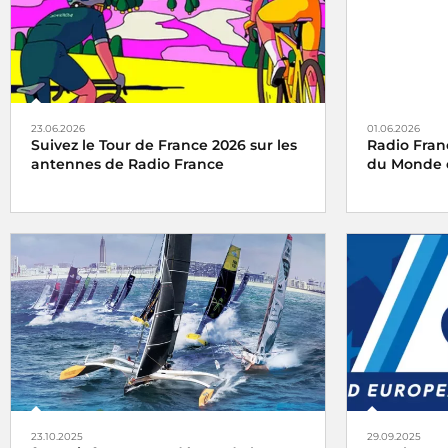
23.06.2026
01.06.2026
Suivez le Tour de France 2026 sur les
Radio Fran
antennes de Radio France
du Monde d
Radio France, média officiel du Tour de
Radio Franc
France 2026
l’occasion 
Football 2026
2026 au 19 ju
Canada et a
23.10.2025
29.09.2025