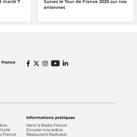
t mardi 7
Suivez le Tour de France 2025 sur nos
antennes
ne rendez-
Radio France, média officiel du Tour de
a Maison de
France 2025
o France
Informations pratiques
dios
Venir à Radio France
icité
Ecouter nos radios
o France
Restaurant Radioeat