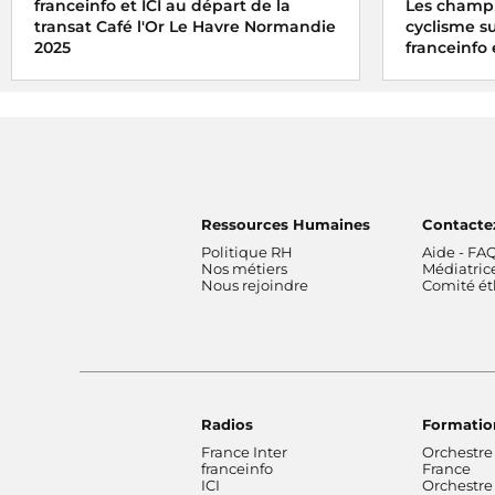
franceinfo et ICI au départ de la
Les champ
transat Café l'Or Le Havre Normandie
cyclisme su
2025
franceinfo 
Franceinfo et ICI, partenaires média de la
Avec francein
transat Café l'Or Le Havre Normandie,
Championnat
vous embarquent pour un départ
route du 1er
dimanche 26 octobre 2025 en direct
Ressources Humaines
Contacte
Politique RH
Aide - FA
Nos métiers
Médiatric
Nous rejoindre
Comité é
Radios
Formatio
France Inter
Orchestre
franceinfo
France
ICI
Orchestre