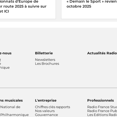
ionnats d'Europe de
« Demain le Sport » revien
r route 2025 à suivre sur
octobre 2025
et ICI
« Demain le Sport » vous don
vous mardi 7 octobre 2025 à l
fo et ICI vivez en direct les
la Radio et de la Musique
s d'Europe de cyclisme sur
 au 5 octobre 2025
z-nous
Billetterie
Actualités Radi
Q
Newsletters
e
Les Brochures
thique
ns musicales
L'entreprise
Professionnels
 National de
Chiffres clés rapports
Radio France Stu
Nos valeurs
Radio France Publ
 Philharmonique
Gouvernance
Les Editions Radi