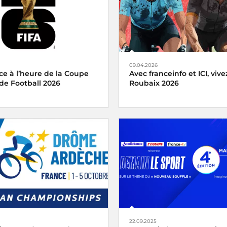
09.04.2026
ce à l’heure de la Coupe
Avec franceinfo et ICI, vivez
e Football 2026
Roubaix 2026
e mobilise ses antennes à
Avec franceinfo et ici, vivez le 
de la Coupe du Monde de
Roubaix femmes et hommes e
, qui se tiendra du 11 juin
dimanche 12 avril 2026
illet aux États-Unis, au
u Mexique.
22.09.2025