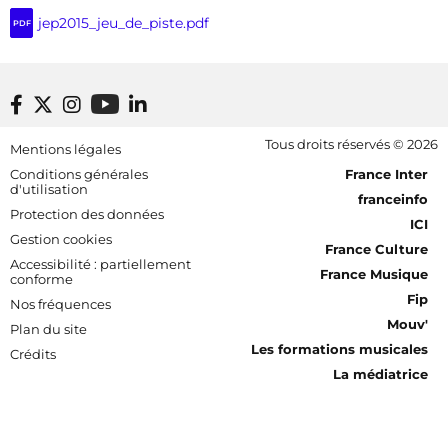
jep2015_jeu_de_piste.pdf
PDF
Footer bottom
Tous droits réservés © 2026
Mentions légales
[RDF] Pied de page - Mobile
Conditions générales
France Inter
d'utilisation
franceinfo
Protection des données
ICI
Gestion cookies
France Culture
Accessibilité : partiellement
France Musique
conforme
Fip
Nos fréquences
Mouv'
Plan du site
Les formations musicales
Crédits
La médiatrice