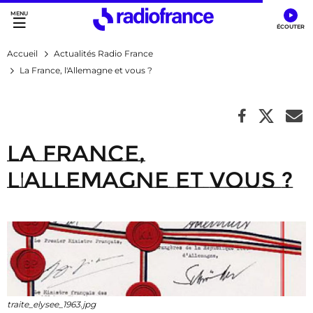
Accès direct :
Menu principal
Contenu
Accueil
Actualités Radio France
La France, l'Allemagne et vous ?
La France,
l'Allemagne et vous ?
traite_elysee_1963.jpg