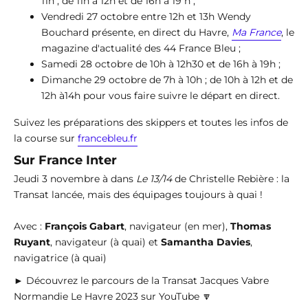
11h ; de 11h à 12h et de 16h à 19 h ;
Vendredi 27 octobre entre 12h et 13h Wendy
Bouchard présente, en direct du Havre,
Ma France
, le
magazine d'actualité des 44 France Bleu ;
Samedi 28 octobre de 10h à 12h30 et de 16h à 19h ;
Dimanche 29 octobre de 7h à 10h ; de 10h à 12h et de
12h à14h pour vous faire suivre le départ en direct.
Suivez les préparations des skippers et toutes les infos de
la course sur
francebleu.fr
Sur France Inter
Jeudi 3 novembre à dans
Le 13/14
de Christelle Rebière : la
Transat lancée, mais des équipages toujours à quai !
Avec :
François Gabart
, navigateur (en mer),
Thomas
Ruyant
, navigateur (à quai) et
Samantha Davies
,
navigatrice (à quai)
► Découvrez le parcours de la Transat Jacques Vabre
Normandie Le Havre 2023 sur YouTube 🔽