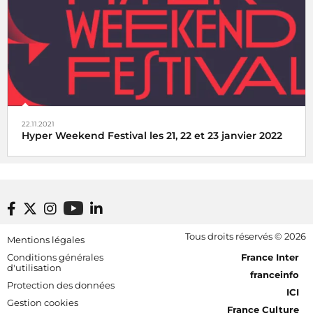
22.11.2021
Hyper Weekend Festival les 21, 22 et 23 janvier 2022
re
Radio France vous a donné rendez-vous pour la
1
édition
de l’Hyper Weekend Festival, du 21 au 23 Janvier 2022 à la
Maison de La Radio et de La Musique
Footer bottom
Tous droits réservés © 2026
Mentions légales
[RDF] Pied de page - Mobile
Conditions générales
France Inter
d'utilisation
franceinfo
Protection des données
ICI
Gestion cookies
France Culture