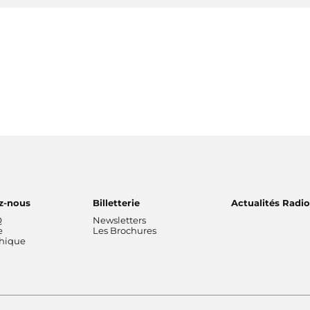
z-nous
Billetterie
Actualités Radi
Q
Newsletters
e
Les Brochures
thique