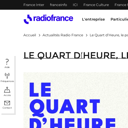
Menu-header
France Inter
franceinfo
ICI
France Culture
France
Accès direct :
Menu principal
Contenu
Menu principal
L'entreprise
Particuli
Accueil
Actualités Radio France
Le Quart d’Heure, le p
Le Quart d’Heure, 
Aide
Fréquences
Accès
Contact