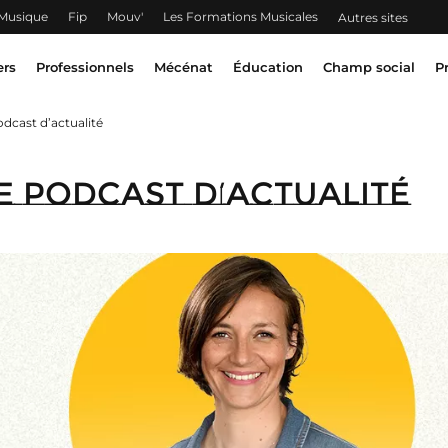
 Musique
Fip
Mouv'
Les Formations Musicales
Autres sites
ers
Professionnels
Mécénat
Éducation
Champ social
P
odcast d’actualité
le podcast d’actualité