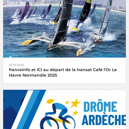
« Sport Féminin Toujours » du samedi 24 janvier au
dimanche 1er février 2026, une opération organisée par
l'ARCOM
23.10.2025
franceinfo et ICI au départ de la transat Café l'Or Le
Havre Normandie 2025
Franceinfo et ICI, partenaires média de la transat Café l'Or
Le Havre Normandie, vous embarquent pour un départ
dimanche 26 octobre 2025 en direct