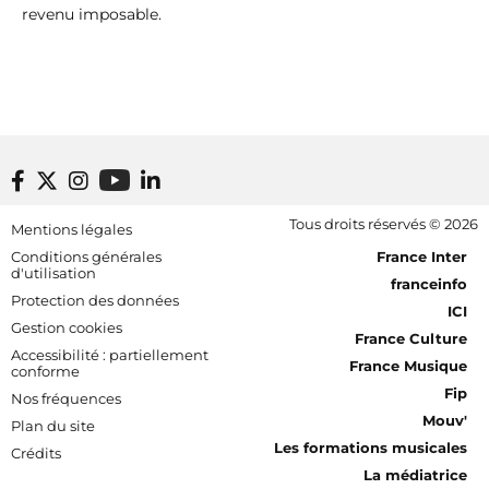
revenu imposable.
Footer bottom
Tous droits réservés © 2026
Mentions légales
[RDF] Pied de page - Mobile
Conditions générales
France Inter
d'utilisation
franceinfo
Protection des données
ICI
Gestion cookies
France Culture
Accessibilité : partiellement
France Musique
conforme
Fip
Nos fréquences
Mouv'
Plan du site
Les formations musicales
Crédits
La médiatrice