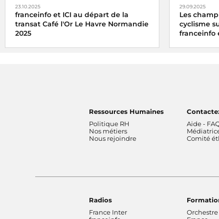
23.10.2025
29.09.2025
franceinfo et ICI au départ de la
Les champ
transat Café l'Or Le Havre Normandie
cyclisme su
2025
franceinfo 
Franceinfo et ICI, partenaires média de la
Avec francein
transat Café l'Or Le Havre Normandie,
Championnat
vous embarquent pour un départ
route du 1er
dimanche 26 octobre 2025 en direct
Ressources Humaines
Contacte
Politique RH
Aide - FA
Nos métiers
Médiatric
Nous rejoindre
Comité é
Radios
Formatio
France Inter
Orchestre