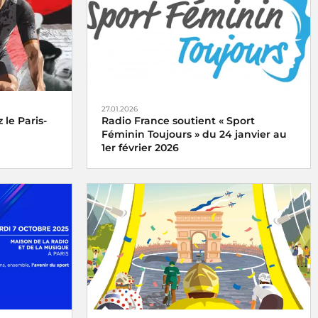
27.01.2026
 le Paris-
Radio France soutient « Sport
Féminin Toujours » du 24 janvier au
1er février 2026
Paris-
n direct le
« Sport Féminin Toujours » du samedi 24
janvier au dimanche 1er février 2026, une
opération organisée par l'ARCOM