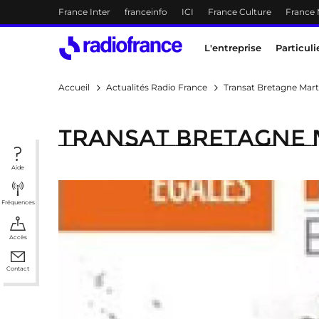
Menu-header
France Inter
franceinfo
ICI
France Culture
France
Accès direct :
Menu principal
Contenu
Menu principal
L'entreprise
Particuli
Accueil
Actualités Radio France
Transat Bretagne Mart
Transat Bretagne 
Aide
Fréquences
Accès
Contact