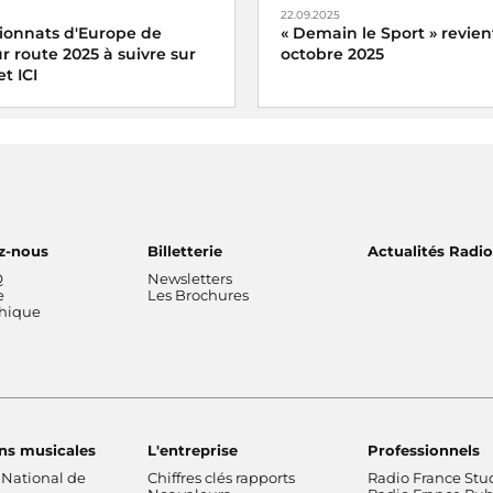
22.09.2025
ionnats d'Europe de
« Demain le Sport » revien
r route 2025 à suivre sur
octobre 2025
et ICI
« Demain le Sport » vous don
vous mardi 7 octobre 2025 à l
fo et ICI vivez en direct les
la Radio et de la Musique
s d'Europe de cyclisme sur
 au 5 octobre 2025
z-nous
Billetterie
Actualités Radi
Q
Newsletters
e
Les Brochures
thique
ns musicales
L'entreprise
Professionnels
 National de
Chiffres clés rapports
Radio France Stu