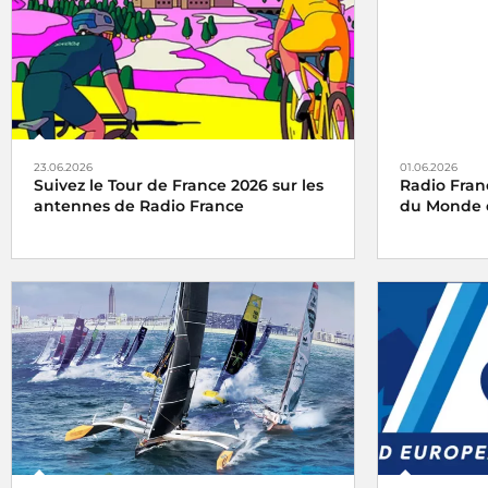
23.06.2026
01.06.2026
Suivez le Tour de France 2026 sur les
Radio Fran
antennes de Radio France
du Monde d
Radio France, média officiel du Tour de
Radio Franc
France 2026
l’occasion 
Football 2026
2026 au 19 ju
Canada et a