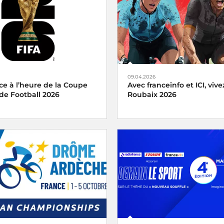
09.04.2026
ce à l’heure de la Coupe
Avec franceinfo et ICI, vivez
e Football 2026
Roubaix 2026
e mobilise ses antennes à
Avec franceinfo et ici, vivez le 
de la Coupe du Monde de
Roubaix femmes et hommes e
, qui se tiendra du 11 juin
dimanche 12 avril 2026
illet aux États-Unis, au
u Mexique.