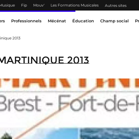
 Musique
Fip
Mouv'
Les Formations Musicales
Autres sites
ers
Professionnels
Mécénat
Éducation
Champ social
P
inique 2013
Martinique 2013