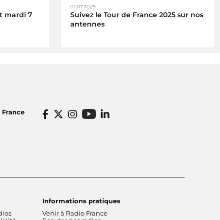
01.07.2025
t mardi 7
Suivez le Tour de France 2025 sur nos
antennes
ne rendez-
Radio France, média officiel du Tour de
a Maison de
France 2025
o France
Informations pratiques
dios
Venir à Radio France