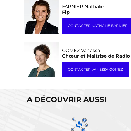
FARNIER Nathalie
Fip
CONTACTER NATHALIE FARNIER
GOMEZ Vanessa
Chœur et Maitrise de Radio
CONTACTER VANESSA GOMEZ
P
a
g
A DÉCOUVRIR AUSSI
i
n
a
t
i
o