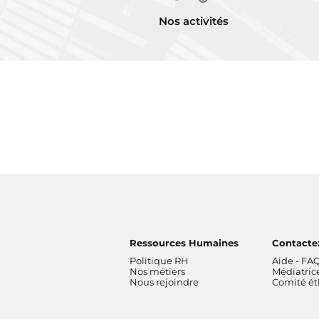
n
Nos activités
Ressources Humaines
Contacte
Politique RH
Aide - FA
Nos métiers
Médiatric
Nous rejoindre
Comité é