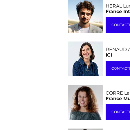
HERAL Lu
France Int
CONTACT
RENAUD A
ICI
CONTACT
CORRE La
France M
CONTACT