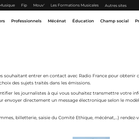
 Musique
Fip
Mouv'
Les Formations Musicales
Autres sites
ers
Professionnels
Mécénat
Éducation
Champ social
P
es souhaitant entrer en contact avec Radio France pour obtenir de
choix des sujets traités dans les émissions.
tifier les journalistes à qui vous souhaitez transmettre votre inf
e leur envoyer directement un message électronique selon le modèl
mes, billetterie, saisie du Comité Ethique, mécénat,…) rendez-