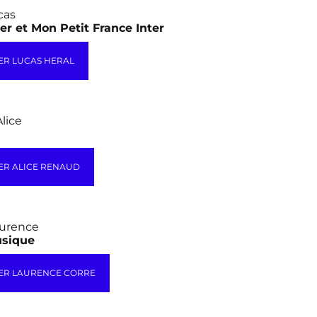
cas
er et Mon Petit France Inter
ER LUCAS HERAL
lice
ER ALICE RENAUD
urence
usique
ER LAURENCE CORRE