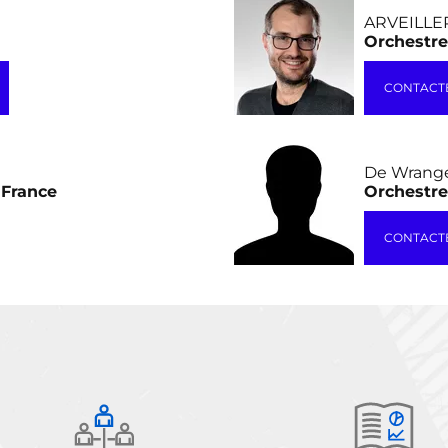
ARVEILLER
Orchestre
CONTACTE
De Wrange
 France
Orchestre
CONTACT
››
Last »
2
›
»
1