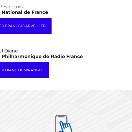
 François
 National de France
R FRANÇOIS ARVEILLER
l Diane
 Philharmonique de Radio France
ER DIANE DE WRANGEL