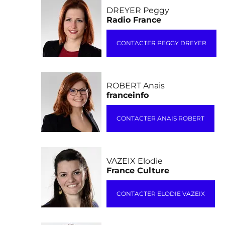
DREYER Peggy
Radio France
CONTACTER PEGGY DREYER
ROBERT Anais
franceinfo
CONTACTER ANAIS ROBERT
VAZEIX Elodie
France Culture
CONTACTER ELODIE VAZEIX