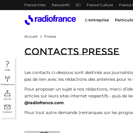
Menu-header
France Inter
franceinfo
ICI
France Culture
France
Accès direct :
Menu principal
Contenu
Menu principal
L'entreprise
Particuli
Accueil
Presse
Contacts Presse
Aide
Les contacts ci-dessous sont destinés aux journalist
pas de lien avec les rédactions des antennes pour le 
Fréquences
Pour proposer un sujet à nos rédactions, merci d’iden
articles sur leurs sites internet respectifs - puis d
Accès
@radiofrance.com
.
Pour tout autre demande (remarques sur les program
Contact