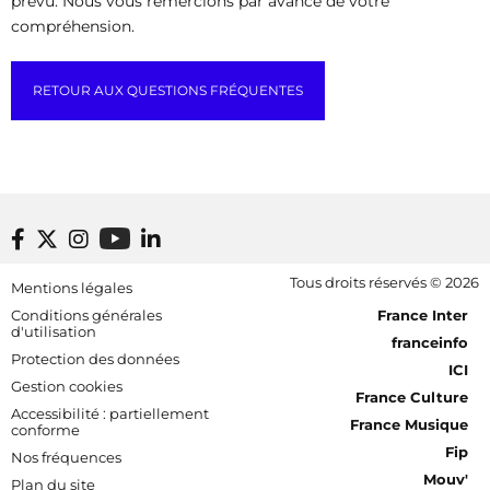
prévu. Nous vous remercions par avance de votre
compréhension.
RETOUR AUX QUESTIONS FRÉQUENTES
Footer bottom
Tous droits réservés © 2026
Mentions légales
[RDF] Pied de page - Mobile
Conditions générales
France Inter
d'utilisation
franceinfo
Protection des données
ICI
Gestion cookies
France Culture
Accessibilité : partiellement
France Musique
conforme
Fip
Nos fréquences
Mouv'
Plan du site