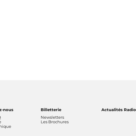
z-nous
Billetterie
Actualités Radi
Q
Newsletters
e
Les Brochures
thique