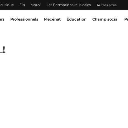
 Musique
Fip
Mouv'
Les Formations Musicales
Autres sites
ers
Professionnels
Mécénat
Éducation
Champ social
P
!