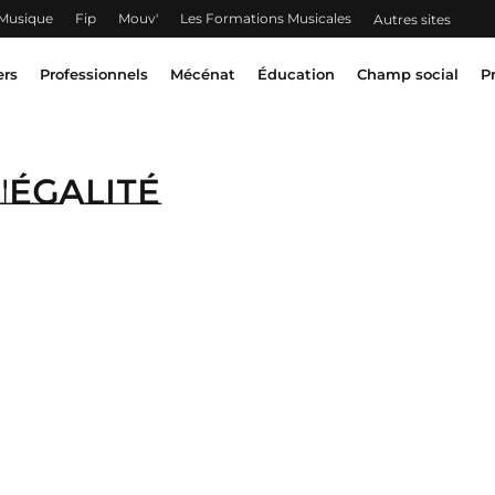
 Musique
Fip
Mouv'
Les Formations Musicales
Autres sites
ers
Professionnels
Mécénat
Éducation
Champ social
P
'égalité