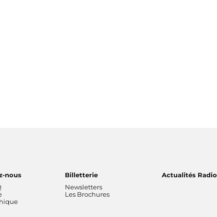
z-nous
Billetterie
Actualités Radi
Q
Newsletters
e
Les Brochures
thique