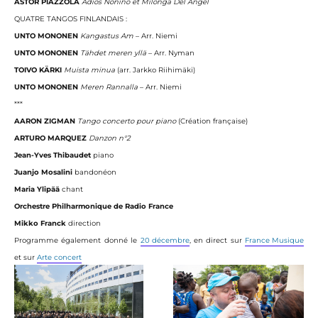
ASTOR PIAZZOLA
Adios Nonino et Milonga Del Angel
QUATRE TANGOS FINLANDAIS :
UNTO MONONEN
Kangastus Am
– Arr. Niemi
UNTO MONONEN
Tähdet meren yllä
– Arr. Nyman
TOIVO KÄRKI
Muista minua
(arr. Jarkko Riihimäki)
UNTO MONONEN
Meren Rannalla
– Arr. Niemi
***
AARON ZIGMAN
Tango concerto pour piano
(Création française)
ARTURO MARQUEZ
Danzon n°2
Jean-Yves Thibaudet
piano
Juanjo Mosalini
bandonéon
Maria Ylipää
chant
Orchestre Philharmonique de Radio France
Mikko Franck
direction
Programme également donné le
20 décembre
, en direct sur
France Musique
et sur
Arte concert