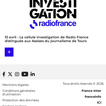
10 avril
- La cellule investigation de Radio France
distinguée aux Assises du journalisme de Tours
+
Footer bottom
Tous droits réservés © 2026
Mentions légales
[RDF] Pied de page - Mobile
Conditions générales
France Inter
d'utilisation
franceinfo
Protection des données
ICI
Gestion cookies