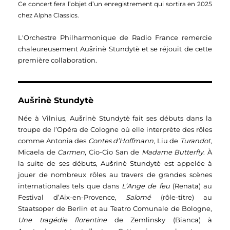
Ce concert fera l’objet d’un enregistrement qui sortira en 2025 
chez Alpha Classics. 
L'Orchestre Philharmonique de Radio France remercie 
chaleureusement Aušrinè Stundytè et se réjouit de cette 
première collaboration. 
Aušrinè Stundytè
Née à Vilnius, Aušrinè Stundytè fait ses débuts dans la
troupe de l’Opéra de Cologne où elle interprète des rôles
comme Antonia des
Contes d’Hoffmann
, Liu de
Turandot
,
Micaela de
Carmen
, Cio-Cio San de
Madame Butterfly
. À
la suite de ses débuts, Aušrinè Stundytè est appelée à
jouer de nombreux rôles au travers de grandes scènes
internationales tels que dans
L’Ange de feu
(Renata) au
Festival d’Aix-en-Provence,
Salomé
(rôle-titre) au
Staatsoper de Berlin et au Teatro Comunale de Bologne,
Une tragédie florentine
de Zemlinsky (Bianca) à