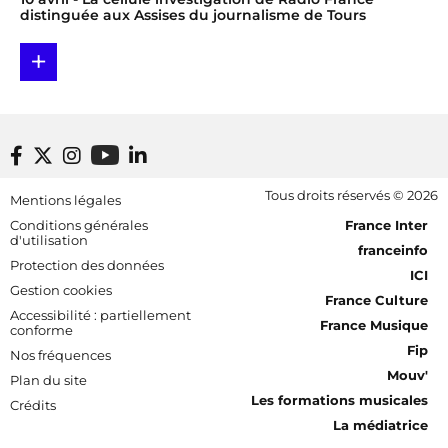
distinguée aux Assises du journalisme de Tours
+
Footer bottom
Tous droits réservés © 2026
Mentions légales
[RDF] Pied de page - Mobile
Conditions générales
France Inter
d'utilisation
franceinfo
Protection des données
ICI
Gestion cookies
France Culture
Accessibilité : partiellement
France Musique
conforme
Fip
Nos fréquences
Mouv'
Plan du site
Les formations musicales
Crédits
La médiatrice