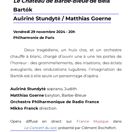
Le Château de Barbe-Bleue
de Béla
Bartók
Aušrinė Stundytė / Matthias Goerne
Vendredi 29 novembre 2024 - 20h
Philharmonie de Paris
Deux tragédiens, un huis clos, et un orchestre
chauffé à blanc, chargé d’ouvrir une à une les portes de
l’horreur : des grommellements, des irisations, des éclats
aveuglants, des ondulations lugubres, l’imagination de
Bartók est à elle seule un personnage d’opéra.
Aušrinè Stundytè 
soprano, Judith
Matthias Goerne
 baryton, Barbe-Bleue
Orchestre Philharmonique de Radio France
Mikko Franck
 direction
Opéra diffusé en direct sur 
France Musique
 dans 
Le Concert du soir
, présenté par Clément Rochefort. 