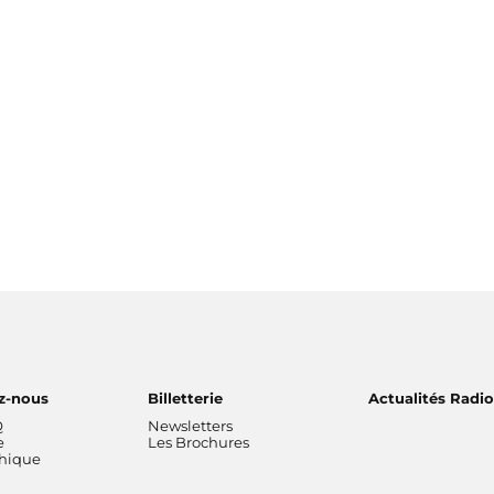
z-nous
Billetterie
Actualités Radi
Q
Newsletters
e
Les Brochures
thique