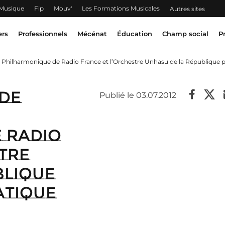
 Musique
Fip
Mouv'
Les Formations Musicales
Autres sites
ers
Professionnels
Mécénat
Éducation
Champ social
P
e Philharmonique de Radio France et l’Orchestre Unhasu de la République
de
Publié le 03.07.2012
 Radio
tre
blique
atique