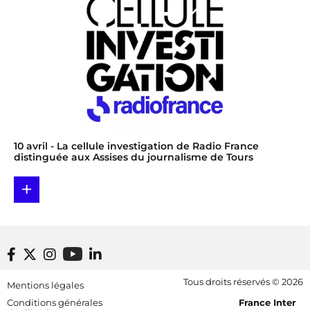
10 avril
- La cellule investigation de Radio France
distinguée aux Assises du journalisme de Tours
+
Footer bottom
Tous droits réservés © 2026
Mentions légales
[RDF] Pied de page - Mobile
Conditions générales
France Inter