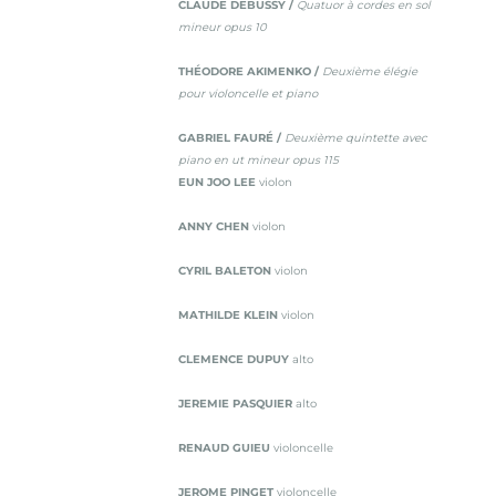
CLAUDE DEBUSSY /
Quatuor à cordes en sol
mineur opus 10
THÉODORE AKIMENKO /
Deuxième élégie
pour violoncelle et piano
GABRIEL FAURÉ /
Deuxième quintette avec
piano en ut mineur opus 115
EUN JOO LEE
violon
ANNY CHEN
violon
CYRIL BALETON
violon
MATHILDE KLEIN
violon
CLEMENCE DUPUY
alto
JEREMIE PASQUIER
alto
RENAUD GUIEU
violoncelle
JEROME PINGET
violoncelle