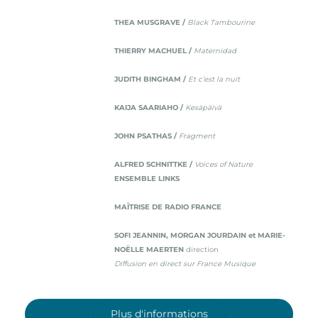
THEA MUSGRAVE /
Black Tambourine
THIERRY MACHUEL /
Maternidad
JUDITH BINGHAM /
Et c’est la nuit
KAIJA SAARIAHO /
Kesäpäivä
JOHN PSATHAS /
Fragment
ALFRED SCHNITTKE /
Voices of Nature
ENSEMBLE LINKS
MAÎTRISE DE RADIO FRANCE
SOFI JEANNIN, MORGAN JOURDAIN et MARIE-
NOËLLE MAERTEN
direction
Diffusion en direct sur France Musique
Plus d'informations