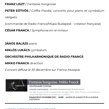
FRANZ LISZT
/
Fantaisie hongroise
PETER EÖTVÖS
/
Cziffra Psodia, concerto pour piano et cymbalum
obligato
(commande de Radio France/Müpa Budapest - création française)
CÉSAR FRANCK
/
Symphonie en ré mineur
JÁNOS BALÁZS
piano
MIKLÓS LUKÁCS
cymbalum
ORCHESTRE PHILHARMONIQUE DE RADIO FRANCE
MIKKO FRANCK
direction
Concert diffusé le 30 décembre sur France Musique