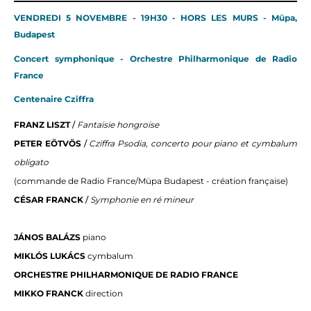
VENDREDI 5 NOVEMBRE - 19H30 - HORS LES MURS - Müpa,
Budapest
Concert symphonique - Orchestre Philharmonique de Radio
France
Centenaire Cziffra
FRANZ LISZT
/
Fantaisie hongroise
PETER EÖTVÖS
/
Cziffra Psodia, concerto pour piano et cymbalum
obligato
(commande de Radio France/Müpa Budapest - création française)
CÉSAR FRANCK
/
Symphonie en ré mineur
JÁNOS BALÁZS
piano
MIKLÓS LUKÁCS
cymbalum
ORCHESTRE PHILHARMONIQUE DE RADIO FRANCE
MIKKO FRANCK
direction