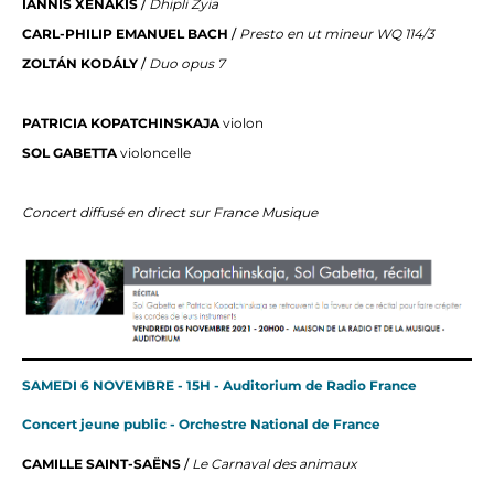
IANNIS XENAKIS
/
Dhipli Zyia
CARL-PHILIP EMANUEL BACH
/
Presto en ut mineur WQ 114/3
ZOLTÁN KODÁLY
/
Duo opus 7
PATRICIA KOPATCHINSKAJA
violon
SOL GABETTA
violoncelle
Concert diffusé en direct sur France Musique
SAMEDI 6 NOVEMBRE - 15H - Auditorium de Radio France
Concert jeune public - Orchestre National de France
CAMILLE SAINT-SAËNS
/
Le Carnaval des animaux