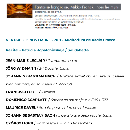
VENDREDI 5 NOVEMBRE - 20H - Auditorium de Radio France
Récital - Patricia Kopatchinskaja / Sol Gabetta
JEAN-MARIE LECLAIR
/
Tambourin en ut
JÖRG WIDMANN
/
24 Duos (extraits)
JOHANN SEBASTIAN BACH
/
Prélude extrait du 1er livre du Clavier
bien tempéré, en sol majeur BWV 860
FRANCISCO COLL
/
Rizoma
DOMENICO SCARLATTI
/
Sonate en sol majeur K 305 L 322
MAURICE RAVEL
/
Sonate pour violon et violoncelle
JOHANN SEBASTIAN BACH
/
Inventions à deux voix (extraits)
GYÖRGY LIGETI
/
Hommage à Hilding Rosenberg