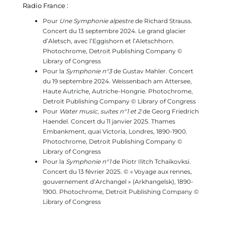
Radio France :
Pour
Une Symphonie alpestre
de Richard Strauss.
Concert du 13 septembre 2024.
Le grand glacier
d’Aletsch, avec l’Eggishorn et l’Aletschhorn.
Photochrome, Detroit Publishing Company ©
Library of Congress
Pour la
Symphonie n°3
de Gustav Mahler. Concert
du 19 septembre 2024. Weissenbach am Attersee,
Haute Autriche, Autriche-Hongrie.
Photochrome,
Detroit Publishing Company © Library of Congress
Pour
Water music, suites n°1 et 2
de Georg Friedrich
Haendel. Concert du 11 janvier 2025. Thames
Embankment, quai Victoria, Londres, 1890-1900.
Photochrome, Detroit Publishing Company ©
Library of Congress
Pour la
Symphonie n°1
de Piotr Ilitch Tchaïkovksi.
Concert du 13 février 2025. © « Voyage aux rennes,
gouvernement d’Archangel » (Arkhangelsk), 1890-
1900.
Photochrome, Detroit Publishing Company ©
Library of Congress