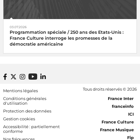
03.07.2026
Programmation spéciale / 250 ans des Etats-Unis :
France Culture interroge les promesses de la
démocratie américaine
Footer bottom
Tous droits réservés © 2026
Mentions légales
[RDF] Pied de page - Mobile
Conditions générales
France Inter
d'utilisation
franceinfo
Protection des données
ICI
Gestion cookies
France Culture
Accessibilité : partiellement
France Musique
conforme
Fip
Nos fréquences