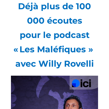
Déjà plus de 100
000 écoutes
pour le podcast
« Les Maléfiques »
avec Willy Rovelli