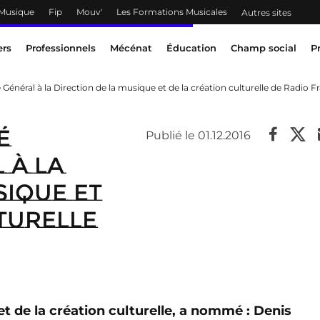
 Musique
Fip
Mouv'
Les Formations Musicales
Autres sites
ers
Professionnels
Mécénat
Éducation
Champ social
P
énéral à la Direction de la musique et de la création culturelle de Radio F
é
Publié le 01.12.2016
 à la
sique et
turelle
et de la création culturelle, a nommé : Denis