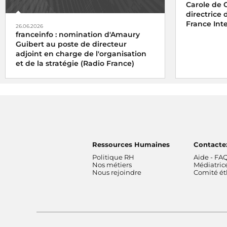
Carole de
directrice
France Int
26.06.2026
franceinfo : nomination d'Amaury
Guibert au poste de directeur
adjoint en charge de l'organisation
et de la stratégie (Radio France)
Ressources Humaines
Contacte
Politique RH
Aide - FA
Nos métiers
Médiatric
Nous rejoindre
Comité é