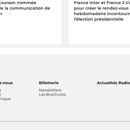
 Courson nommée
France Inter et France 2 s’
 de la communication de
pour créer le rendez-vous
er
hebdomadaire incontourn
l’élection présidentielle
z-nous
Billetterie
Actualités Radi
Q
Newsletters
e
Les Brochures
thique