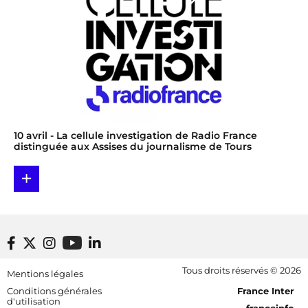
10 avril
- La cellule investigation de Radio France
distinguée aux Assises du journalisme de Tours
+
Footer bottom
Tous droits réservés © 2026
Mentions légales
[RDF] Pied de page - Mobile
Conditions générales
France Inter
d'utilisation
franceinfo