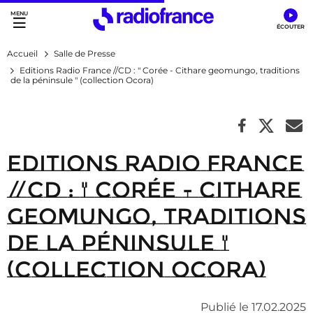
Accès direct :
Menu principal
Contenu
Accueil
Salle de Presse
Editions Radio France //CD : " Corée - Cithare geomungo, traditions
de la péninsule " (collection Ocora)
Editions Radio France
//CD : " Corée - Cithare
geomungo, traditions
de la péninsule "
(collection Ocora)
Publié le 17.02.2025