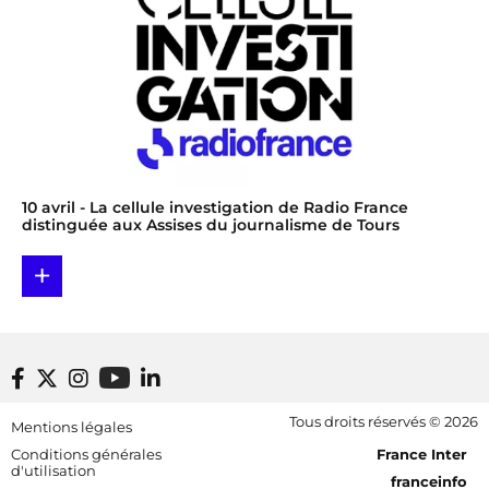
10 avril
- La cellule investigation de Radio France
distinguée aux Assises du journalisme de Tours
+
Footer bottom
Tous droits réservés © 2026
Mentions légales
[RDF] Pied de page - Mobile
Conditions générales
France Inter
d'utilisation
franceinfo