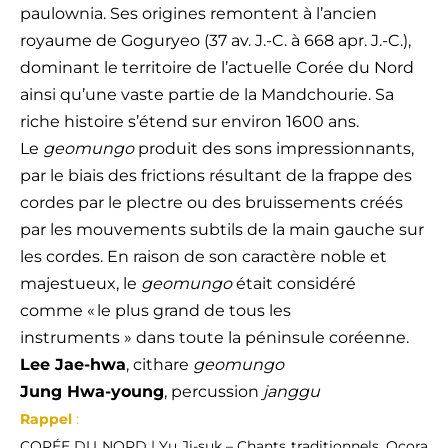
paulownia. Ses origines remontent à l’ancien
royaume de Goguryeo (37 av. J.-C. à 668 apr. J.-C.),
dominant le territoire de l’actuelle Corée du Nord
ainsi qu’une vaste partie de la Mandchourie. Sa
riche histoire s’étend sur environ 1600 ans.
Le
geomungo
produit des sons impressionnants,
par le biais des frictions résultant de la frappe des
cordes par le plectre ou des bruissements créés
par les mouvements subtils de la main gauche sur
les cordes. En raison de son caractère noble et
majestueux, le
geomungo
était considéré
comme « le plus grand de tous les
instruments » dans toute la péninsule coréenne.
Lee Jae-hwa
, cithare
geomungo
Jung Hwa-young
, percussion
janggu
Rappel
:
CORÉE DU NORD | Yu Ji-suk – Chants traditionnels. Ocora