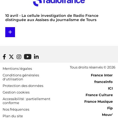
10 avril
- La cellule investigation de Radio France
distinguée aux Assises du journalisme de Tours
+
Footer bottom
Tous droits réservés © 2026
Mentions légales
[RDF] Pied de page - Mobile
Conditions générales
France Inter
d'utilisation
franceinfo
Protection des données
ICI
Gestion cookies
France Culture
Accessibilité : partiellement
France Musique
conforme
Fip
Nos fréquences
Mouv'
Plan du site