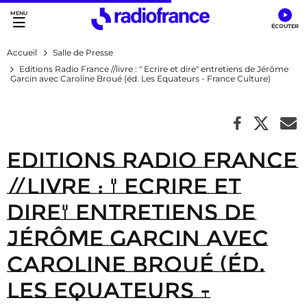
Accès direct :
Menu principal
Contenu
Accueil
Salle de Presse
Editions Radio France //livre : " Ecrire et dire" entretiens de Jérôme
Garcin avec Caroline Broué (éd. Les Equateurs - France Culture)
Editions Radio France
//livre : " Ecrire et
dire" entretiens de
Jérôme Garcin avec
Caroline Broué (éd.
Les Equateurs -