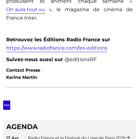
produisent et animent chaque semaine «
On aura tout vu
», le magazine de cinéma de
France Inter.
Retrouvez les Éditions Radio France sur
https://www.radiofrance.com/les-editions
Suivez-nous aussi
sur
@editionsRF
Contact Presse
:
Karine Martin
PDF
AGENDA
17 Avr
Radio France et le Festival du Livre de Paris 2026