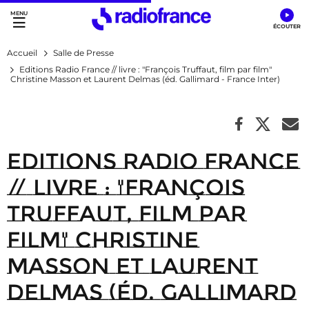
Accès direct :
Menu principal
Contenu
Accueil
Salle de Presse
Editions Radio France // livre : "François Truffaut, film par film"
Christine Masson et Laurent Delmas (éd. Gallimard - France Inter)
Editions Radio France
// livre : "François
Truffaut, film par
film" Christine
Masson et Laurent
Delmas (éd. Gallimard