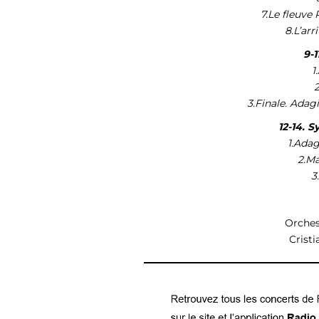
7.Le fleuve 
8.L’arr
9-1
1
3.Finale. Adag
12-14. 
1.Adag
2.Ma
3
Orches
Cristi