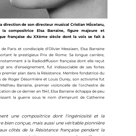
la direction de son directeur musical Cristian Măcelaru,
la compositrice Elsa Barraine, figure majeure et
que française du XXème siècle dont la voix se fait à
e Paris et condisciple d’Olivier Messiaen, Elsa Barraine
rtant le prestigieux Prix de Rome. Sa longue carrière,
 notamment à la Radiodiffusion française dont elle reçut
t ans d’enseignement, fut indissociable de ses fortes
de premier plan dans la Résistance. Membre fondatrice du
s de Roger Désormière et Louis Durey, son activisme fut
 Mathieu Barraine, premier violoncelle de l’orchestre de
vocation de ce dernier en 1941, Elsa Barraine échappa de peu
 finissant la guerre sous le nom d’emprunt de Catherine
ment une compositrice dont l'ingéniosité et la
e bien conçue, mais aussi une véritable pionnière
aux côtés de la Résistance française pendant la