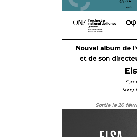
Nouvel album de l'
et de son directe
El
Symp
Song-K
Sortie le 20 fév