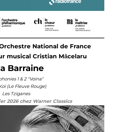
Orchestre National de France
ur musical Cristian
M
ă
celaru
sa Barraine
honies 1 & 2 "Voïna"
oï (Le Fleuve Rouge)
Les Tziganes
rier 2026 chez Warner Classics