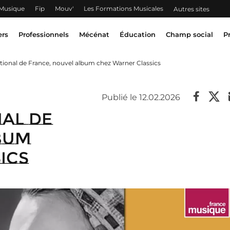
 Musique
Fip
Mouv'
Les Formations Musicales
Autres sites
ers
Professionnels
Mécénat
Éducation
Champ social
P
ational de France, nouvel album chez Warner Classics
Publié le 12.02.2026
nal de
bum
ics