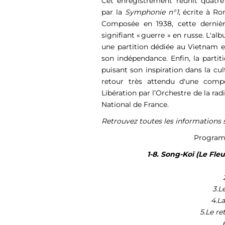
Cet enregistrement réunit quatr
par la
Symphonie n°1
, écrite à R
Composée en 1938, cette dernière
signifiant « guerre » en russe. L'
une partition dédiée au Vietnam e
son indépendance. Enfin, la parti
puisant son inspiration dans la cu
retour très attendu d'une compo
Libération par l’Orchestre de la rad
National de France.
Retrouvez toutes les informations
Programm
1-8. Song-Koï (Le Fle
3.L
4.L
5.Le re