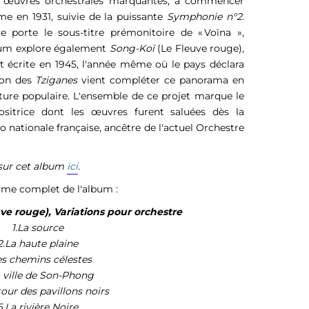
e œuvres orchestrales marquantes, à commencer
ome en 1931, suivie de la puissante
Symphonie n°2
.
 porte le sous-titre prémonitoire de « Voïna »,
album explore également
Song-Koï
(Le Fleuve rouge),
t écrite en 1945, l'année même où le pays déclara
tion des
Tziganes
vient compléter ce panorama en
lture populaire. L'ensemble de ce projet marque le
sitrice dont les œuvres furent saluées dès la
io nationale française, ancêtre de l'actuel Orchestre
 sur cet album
ici
.
e complet de l'album :
uve rouge), Variations pour orchestre
1.La source
2.La haute plaine
es chemins célestes
a ville de Son-Phong
tour des pavillons noirs
6.La rivière Noire