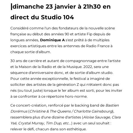
|
dimanche 23 janvier à 21h30 en
direct du Studio 104
Considéré comme l'un des fondateurs de la nouvelle scène
française au début des années 90 et artiste Fip depuis de
longues années,
Dominique A
s'est prêté à de multiples
exercices artistiques entre les antennes de Radio France à
chaque sortie d'album.
30 ans de carrière et autant de compagnonnage entre l'artiste
et la Maison de la Radio et de la Musique. 2022, sera une
séquence d'anniversaire donc, et de sortie d'album studio.
Pour cette année exceptionnelle, le festival a imaginé de
solliciter des artistes de la génération Z qui n'étaient donc pas
nés (ou tout juste) lorsque le 1er album est sorti, pour les inviter
à se confronter à ce répertoire hors-norme.
Ce concert-création, renforcé par le backing band de
Bastien
Dorémus
(
Christine & The Queens / Charlotte Gainsbourg
),
rassemblera plus d'une dizaine d'artistes (
Aloïse Sauvage, Clara
Ysé, Crystal Murray, Tim Dup, etc
...) avec un seul souhait :
relever le défi, chacun dans son esthétique.