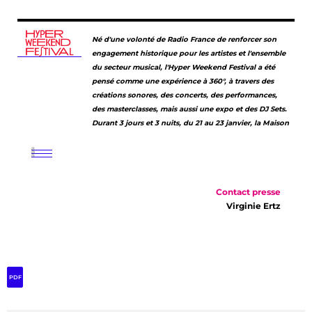
Né d'une volonté de Radio France de renforcer son
engagement historique pour les artistes et l'ensemble
du secteur musical, l'Hyper Weekend Festival a été
pensé comme une expérience à 360°, à travers des
créations sonores, des concerts, des performances,
des masterclasses, mais aussi une expo et des DJ Sets.
Durant 3 jours et 3 nuits, du 21 au 23 janvier, la Maison
ronde sera l'écrin d'une véritable déambulation pour
découvrir des artistes éclectiques, emblématiques de
la scène musicale française contemporaine. De son
Studio 104 à l'Auditorium, en passant par le 22ème et
Contact presse
dernier étage de sa Tour Centrale offrant un panorama
Virginie Ertz
exceptionnel de Paris : les espaces de la Maison de la
Radio et de la Musique vibreront aux rythmes de cette
grande fête populaire !
PDF