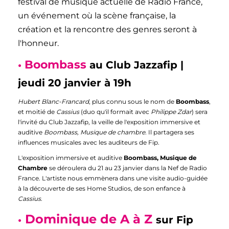
festival de musique actuelle de Radio France,
un événement où la scène française, la
création et la rencontre des genres seront à
l'honneur.
Boombass
•
au Club Jazzafip |
jeudi 20 janvier à 19h
Hubert Blanc-Francard
, plus connu sous le nom de
Boombass
,
et moitié de
Cassius
(duo qu'il formait avec
Philippe Zdar
) sera
l'invité du Club Jazzafip, la veille de l'exposition immersive et
auditive
Boombass, Musique de chambre
. Il
partagera ses
influences musicales avec les auditeurs de Fip.
L'exposition immersive et auditive
Boombass, Musique de
Chambre
se déroulera du 21 au 23 janvier dans la Nef de Radio
France. L'artiste nous emmènera dans une visite audio-guidée
à la découverte de ses Home Studios, de son enfance à
Cassius
.
Dominique de A à Z
•
sur Fip