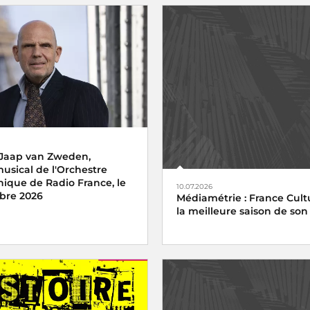
 Jaap van Zweden,
musical de l'Orchestre
ique de Radio France, le
10.07.2026
bre 2026
Médiamétrie : France Cultu
la meilleure saison de son 