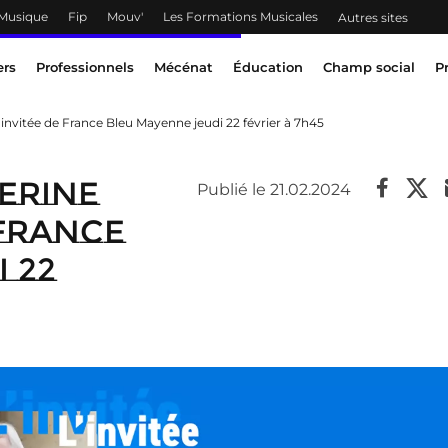
 Musique
Fip
Mouv'
Les Formations Musicales
Autres sites
ers
Professionnels
Mécénat
Éducation
Champ social
P
 invitée de France Bleu Mayenne jeudi 22 février à 7h45
erine
Publié le 21.02.2024
 France
 22