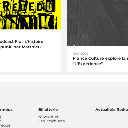
cast Fip : L'histoire
 punk, par Matthieu
06.07.2026
France Culture explore la 
"L'Expérience"
z-nous
Billetterie
Actualités Radi
Q
Newsletters
e
Les Brochures
thique