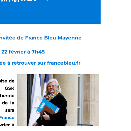
invitée de France Bleu Mayenne
 22 février à 7h45
ée à retrouver sur francebleu.fr
site
de
es GSK
erine
, de la
, sera
France
vrier à