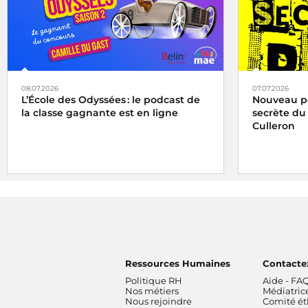
08.07.2026
07.07.2026
L’École des Odyssées : le podcast de
Nouveau pod
la classe gagnante est en ligne
secrète du
Culleron
Ressources Humaines
Contacte
Politique RH
Aide - FA
Nos métiers
Médiatric
Nous rejoindre
Comité é