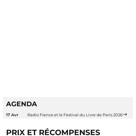
n
e
p
b
a
l
r
e
l
u
e
.
d
f
’
r
i
c
i
.
AGENDA
17 Avr
Radio France et le Festival du Livre de Paris 2026
PRIX ET RÉCOMPENSES