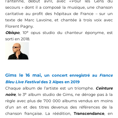
l’antenne, début avril, avec « Pour les Gens du
secours » dont il a composé la musique, une chanson
caritative au profit des hôpitaux de France – sur un
texte de Marc Lavoine, et chantée à trois voix avec
Florent Pagny.
e
Obispo
, 10
opus studio du chanteur éponyme, est
sorti en 2018.
Gims le 16 mai,
un concert enregistré au
France
Bleu Live Festival
des 2 Alpes en 2019
Chaque album de l’artiste est un triomphe.
Ceinture
e
noire
,
le 3
album studio de Gims
,
ne déroge pas à la
règle avec plus de 700 000 albums vendus en moins
d’un an et des titres devenus des références de la
chanson française. La réédition,
Transcendance
, en