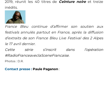
2019, réunit les 40 titres de
Ceinture noire
et treize
inédits.
France Bleu continue d’affirmer son soutien aux
festivals annulés partout en France, après la diffusion
d’extraits de son France Bleu Live Festival des 2 Alpes
le 17 avril dernier.
Cette série s’inscrit dans l’opération
#RadioFranceaveclaSceneFrancaise.
Photos : D.R.
Contact presse :
Paule Paganon
:
I
f
c
r
i
a
,
n
o
c