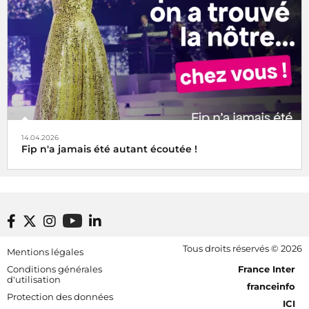
14.04.2026
Fip n'a jamais été autant écoutée !
Footer bottom
Tous droits réservés © 2026
Mentions légales
[RDF] Pied de page - Mobile
Conditions générales
France Inter
d'utilisation
franceinfo
Protection des données
ICI