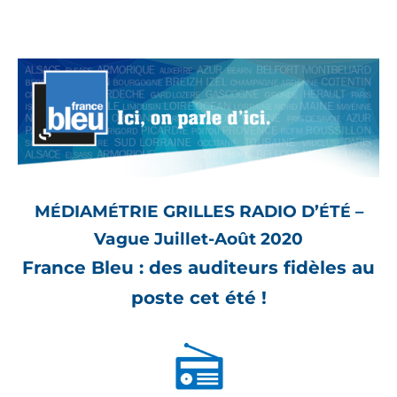
M
DIAM
TRIE GRILLES RADIO D’
T
–
É
É
É
É
Vague Juillet-Août 2020
France Bleu : des auditeurs fidèles au
poste cet été !