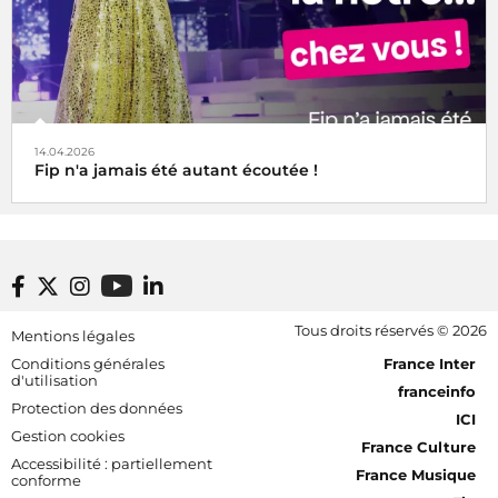
14.04.2026
Fip n'a jamais été autant écoutée !
Footer bottom
Tous droits réservés © 2026
Mentions légales
[RDF] Pied de page - Mobile
Conditions générales
France Inter
d'utilisation
franceinfo
Protection des données
ICI
Gestion cookies
France Culture
Accessibilité : partiellement
France Musique
conforme