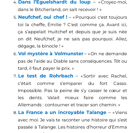
Dans
l’Eguelshardt du loup
–
« Croyez-moi,
dans le Bitcherland, on sait recevoir ! »
Neufchef, oui chef !
–
« Pourquoi c'est toujours
toi la cheffe,
É
milie ? C'est comme ça. Avant ici,
ça s’appelait Huitchef et depuis que je suis née
on dit Neufchef, je ne sais pas pourquoi. Allez,
dégage, la binocle ! »
Vol mystère à Volmunster
–
« On ne demande
pas de l’aide au Diable sans conséquences. Tôt ou
tard, il faut payer le prix. »
Le test de Rohrbach
–
« Sortir avec Rachel,
c’était comme s’emparer du fort Casso.
Impossible. Pas la peine de s’y casser le cœur et
les dents. Valait mieux faire comme les
Allemands : contourner et tracer son chemin. »
La France a un incroyable Talange
–
« Viens
avec moi. Je vais te raconter une histoire qui s’est
passée à Talange. Les histoires d’horreur d’Emma