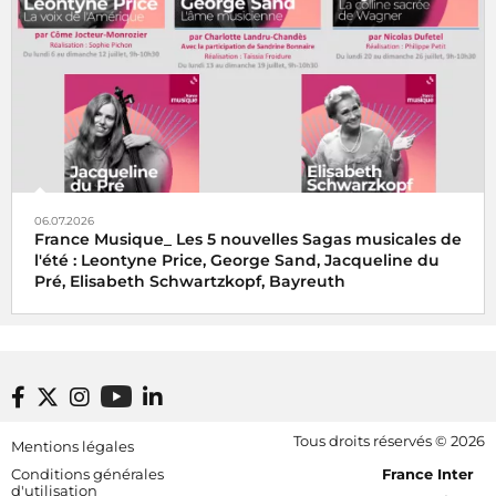
06.07.2026
France Musique_ Les 5 nouvelles Sagas musicales de
l'été : Leontyne Price, George Sand, Jacqueline du
Pré, Elisabeth Schwartzkopf, Bayreuth
Footer bottom
Tous droits réservés © 2026
Mentions légales
[RDF] Pied de page - Mobile
Conditions générales
France Inter
d'utilisation