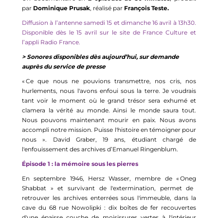
par
Dominique
Prusak
, réalisé par
François Teste.
Diffusion à l’antenne samedi 15 et dimanche 16 avril à 13h30.
Disponible dès
le 15
av
ril
sur le site de France Culture et
l’appli Radio France.
> Sonores disponibles dès aujourd’hui, sur demande
auprès du service de presse
« Ce que nous ne pouvions transmettre, nos cris, nos
hurlements, nous l'avons enfoui sous la terre. Je voudrais
tant voir le moment où le grand trésor sera exhumé et
clamera la vérité au monde. Ainsi le monde saura tout.
Nous pouvons maintenant mourir en paix. Nous avons
accompli notre mission. Puisse l'histoire en témoigner pour
nous ». David
Graber
, 19 ans, étudiant chargé de
l'enfouissement des archives d’Emanuel
Ringenblum
.
É
pisode
1
: la mémoire sous les pierres
E
n septembre 1946,
Hersz
Wasser
, membre de «
Oneg
Shabbat » et survivant de l'extermination, permet de
retrouver les archives enterrées sous l'immeuble, dans la
cave du 68 rue
Nowolipki
: d
ix bo
î
tes de fer recouvertes
d'une épaisse couche de moisissures vertes à l'intérieur