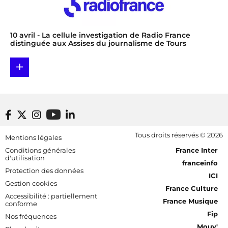
10 avril
- La cellule investigation de Radio France
distinguée aux Assises du journalisme de Tours
+
Footer bottom
Tous droits réservés © 2026
Mentions légales
[RDF] Pied de page - Mobile
Conditions générales
France Inter
d'utilisation
franceinfo
Protection des données
ICI
Gestion cookies
France Culture
Accessibilité : partiellement
France Musique
conforme
Fip
Nos fréquences
Mouv'