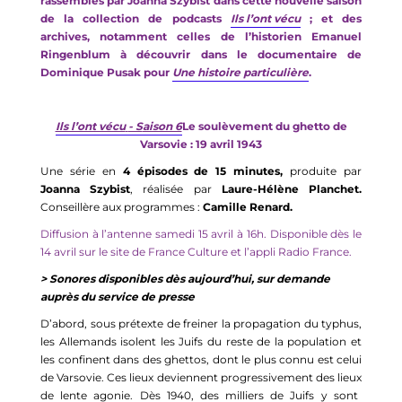
r
assemblés
par
Joanna
Szybist
dans cette nouvelle saison
de la collection de podcasts
Ils l’ont vécu
;
et
des
archives, notamment celles de l’historien Emanuel
Ringenblum
à découvrir dans
l
e documentaire de
Dominique
Pusak
pour
Une histoire particulière
.
Ils l’ont vécu
- S
aison 6
L
e soulèvement
du
ghett
o de
Varsovie
:
19 avril 1943
Une série en
4 épisodes
de 15 minutes
,
produite par
Joann
a
Szybi
st
, réalisée par
Laure-Hélène
Planche
t
.
Conseillère aux programmes :
Camille Renard
.
Diffusion à l’antenne samedi 15 avril à 16h. Disponible dès le
14
avril
sur le site de France Culture et l’appli Radio France.
> Sonores disponibles dès aujourd’hui, sur demande
auprès du service de presse
D’abord, sous prétexte de freiner la propagation du typhus,
les Allemands isolent les Juifs du reste de la population et
les confinent dans des ghettos,
dont le plus connu est
celui
de Varsovie
.
Ces lieu
x
deviennent
progressivement
des
lieu
x
de lente agonie.
D
ès
1940, des milliers de
J
uifs y sont