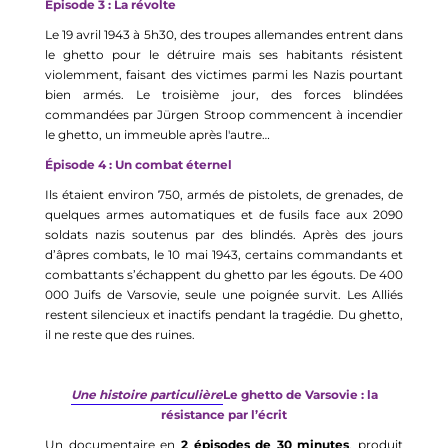
Épisode 3 : La révolte
Le 19 avril 1943 à 5h30, des troupes allemandes entrent dans
le ghetto pour le détruire mais ses habitants résistent
violemment, faisant des victimes parmi les Nazis pourtant
bien armés. Le troisième jour, des forces blindées
commandées par Jürgen Stroop commencent à incendier
le ghetto, un immeuble après l'autre…
Épisode 4 : Un combat éternel
Ils étaient environ 750, armés de pistolets, de grenades, de
quelques armes automatiques et de fusils face aux 2090
soldats nazis soutenus par des blindés. Après des jours
d’âpres combats, le 10 mai 1943, certains commandants et
combattants s’échappent du ghetto par les égouts.
De 400
000 Juifs de Varsovie, seule une poigné
e
survit
. Les Alliés
restent
silencieux et inactifs pendant la tragédie
.
Du ghetto,
il ne reste que des ruines.
Une histoire particulière
Le ghetto de Varsovie : la
résistance par l’écrit
Un documentaire
en
2
épisodes
de 30 minutes
, produit