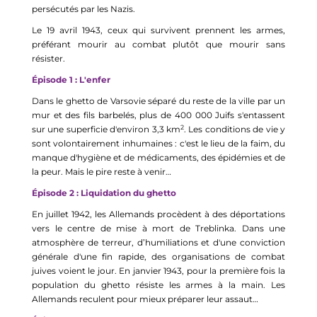
persécutés par les Nazis.
Le 19
avril
1943,
ce
u
x qu
i survivent pren
nent
les armes,
préférant mourir au combat plutôt que mourir sans
résister.
Épisode 1 : L'enfer
Dans le ghetto de Varsovie séparé du reste de la ville par un
mur et des fils barbelés, plus de 400 000 Juifs s'entassent
2
sur une superficie d'environ 3,3
k
m
. Les conditions de vie y
sont volontairement inhumaines : c'est le lieu de la faim, du
manque d'hygiène et de médicaments, des épidémies et de
la peur. Mais le pire reste à venir…
Épisode 2 : Liquidation du ghetto
En juillet 1942, les Allemands procèdent à des déportations
vers le centre de mise à mort de Treblinka. Dans une
atmosphère de terreur, d’humiliations et d'une conviction
générale d'une fin rapide, des organisations de combat
juives voient le jour. En janvier 1943, pour la première fois la
population du ghetto résiste les armes à la main. Les
Allemands reculent pour mieux préparer leur assaut…