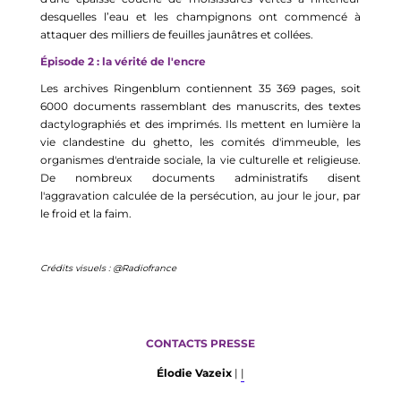
desquelles l’eau et les champignons ont commencé à
attaquer des milliers de feuilles jaunâtres et collées.
Épisode 2 :
la vérité de l'encre
Les archiv
es
Ringenblum
contiennent
35
369 pages
,
soit
6000 documents rassemblant des manuscrits, des textes
dactylographiés et des imprimés
.
Ils mettent en lumière la
vie clandestine du ghetto, les comités d'immeuble, les
organismes d'entraide sociale, la vie culturelle et religieuse.
De nombreux documents administratifs disent
l'aggravation calculée de la persécution, au jour le jour, par
le froid et la faim.
Crédits visuels : @Radiofrance
CONTACTS PRESSE
É
lodie
Vazeix
|
|