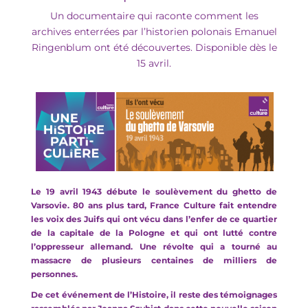
Un documentaire
qui raconte comment les
arch
i
ves enterrées
par l’historien polonais Emanuel
Ri
ngenblum
ont été
découvertes
.
Disponible dès le
15 avril.
Le 19 avril 1943 début
e
le soulèvement du ghetto de
V
arsovi
e
.
80 ans
plus tard
,
France Culture fait entendre
les voix des
J
uifs
qui ont vécu dans l’enfer
d
e ce
quartier
de
la capitale de la Pologne et
qui ont lutté contre
l’oppresseur
a
llemand. Un
e révolte
qui a tourné au
massacre de plusieurs centaines d
e milliers de
personnes.
De cet événement de l’
H
istoire, il reste des témoignages