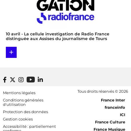
10 avril
- La cellule investigation de Radio France
distinguée aux Assises du journalisme de Tours
+
Footer bottom
Tous droits réservés © 2026
Mentions légales
[RDF] Pied de page - Mobile
Conditions générales
France Inter
d'utilisation
franceinfo
Protection des données
ICI
Gestion cookies
France Culture
Accessibilité : partiellement
France Musique
conforme